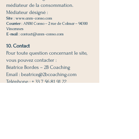
médiateur de la consommation.
Médiateur désigné :
Site
:
www.anm-conso.com
Courrier
: ANM Conso – 2 rue de Colmar – 94300
Vincennes
E-mail
:
contact@anm-conso.com
10. Contact
Pour toute question concernant le site,
vous pouvez contacter :
Béatrice Bordes – 2B Coaching
Email : beatrice@2bcoaching.com
Téléphone : + 33 7 56 81 91 22
Connectons-nous
Prénom
Nom de famille